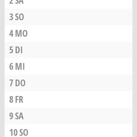
2
SA
3
SO
4
MO
5
DI
6
MI
7
DO
8
FR
9
SA
10
SO