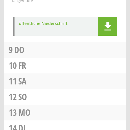
Tangerhütte
öffentliche Niederschrift
9
DO
10
FR
11
SA
12
SO
13
MO
14
DI