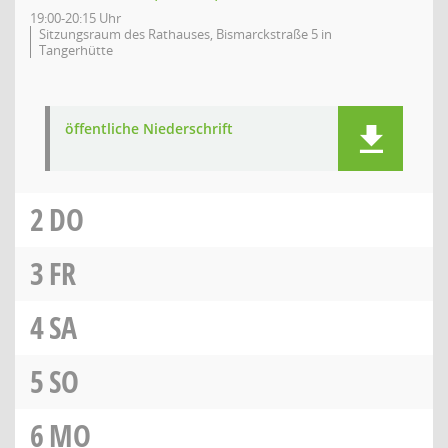
19:00-20:15 Uhr
Sitzungsraum des Rathauses, Bismarckstraße 5 in
Tangerhütte
öffentliche Niederschrift
2
DO
3
FR
4
SA
5
SO
6
MO