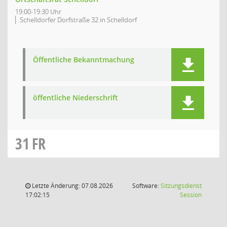
19:00-19:30 Uhr
Schelldorfer Dorfstraße 32 in Schelldorf
Öffentliche Bekanntmachung
öffentliche Niederschrift
31
FR
Letzte Änderung: 07.08.2026
Software:
Sitzungsdienst
(Wird in
17:02:15
Session