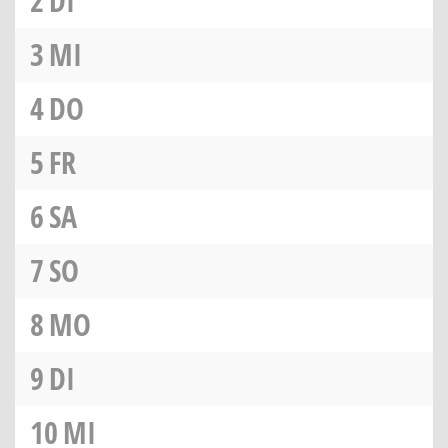
2
DI
3
MI
4
DO
5
FR
6
SA
7
SO
8
MO
9
DI
10
MI