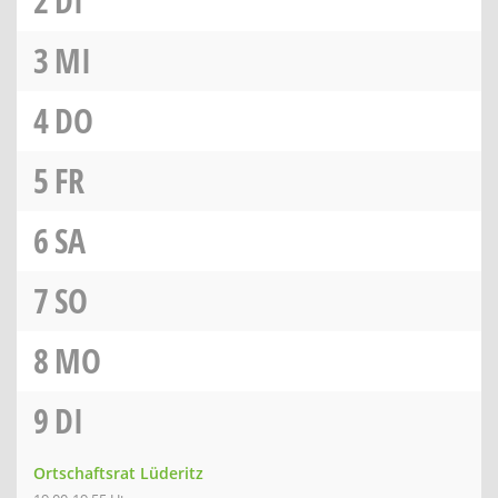
2
DI
3
MI
4
DO
5
FR
6
SA
7
SO
8
MO
9
DI
Ortschaftsrat Lüderitz