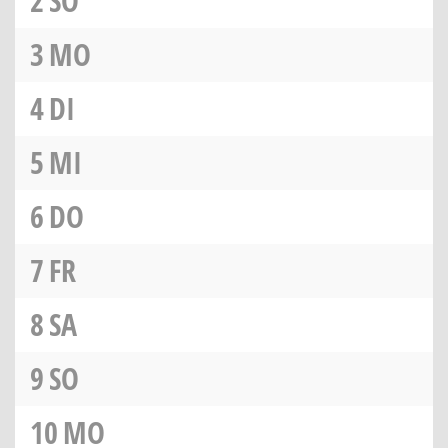
2
SO
3
MO
4
DI
5
MI
6
DO
7
FR
8
SA
9
SO
10
MO