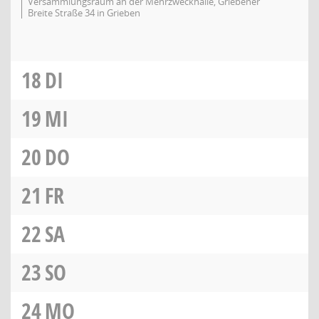
Versammlungsraum an der Mehrzweckhalle, Griebener
Breite Straße 34 in Grieben
18
DI
19
MI
20
DO
21
FR
22
SA
23
SO
24
MO