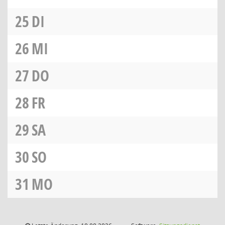
25
DI
26
MI
27
DO
28
FR
29
SA
30
SO
31
MO