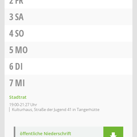
2
FR
3
SA
4
SO
5
MO
6
DI
7
MI
Stadtrat
19:00-21:27 Uhr
Kulturhaus, Straße der Jugend 41 in Tangerhütte
öffentliche Niederschrift