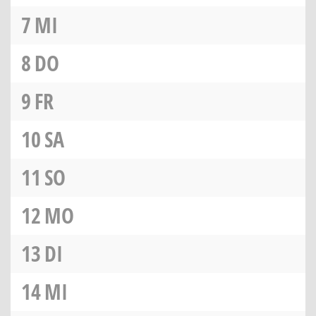
7
MI
8
DO
9
FR
10
SA
11
SO
12
MO
13
DI
14
MI