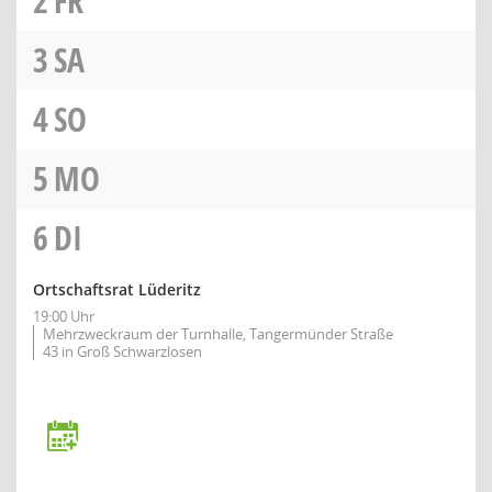
2
FR
3
SA
4
SO
5
MO
6
DI
Ortschaftsrat Lüderitz
19:00 Uhr
Mehrzweckraum der Turnhalle, Tangermünder Straße
43 in Groß Schwarzlosen