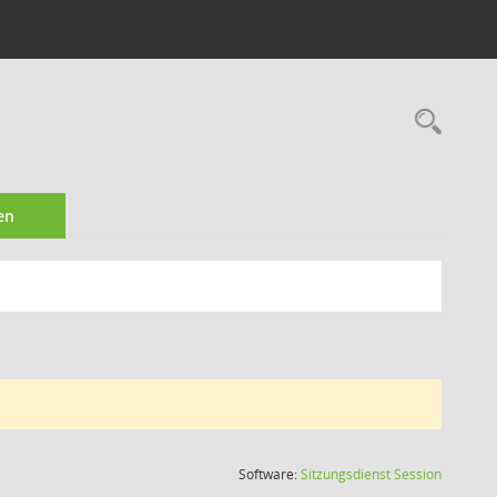
Rec
en
(Wird in
Software:
Sitzungsdienst
Session