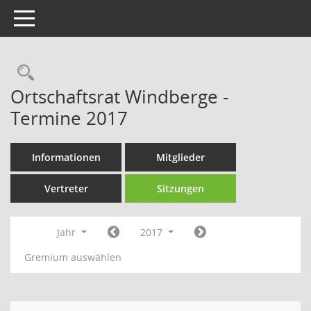
Toggle navigation
Rechercheauswahl
Ortschaftsrat Windberge -
Termine 2017
Informationen
Mitglieder
Vertreter
Sitzungen
Jahr
2017
Gremium auswählen