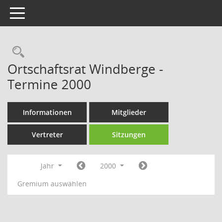
Toggle navigation
Rechercheauswahl
Ortschaftsrat Windberge -
Termine 2000
Informationen
Mitglieder
Vertreter
Sitzungen
Jahr
2000
Gremium auswählen