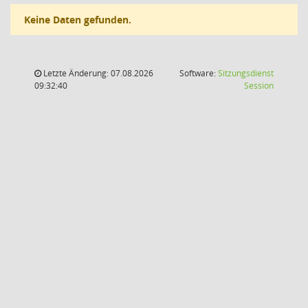
Keine Daten gefunden.
Letzte Änderung: 07.08.2026
Software:
Sitzungsdienst
(Wird in
09:32:40
Session