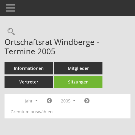
Toggle navigation
Rechercheauswahl
Ortschaftsrat Windberge -
Termine 2005
Informationen
Mitglieder
Vertreter
Sitzungen
Jahr
2005
Gremium auswählen