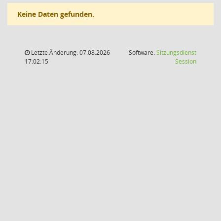
Keine Daten gefunden.
Letzte Änderung: 07.08.2026
Software:
Sitzungsdienst
(Wird in
17:02:15
Session