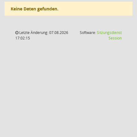
Keine Daten gefunden.
Letzte Änderung: 07.08.2026
Software:
Sitzungsdienst
(Wird in
17:02:15
Session