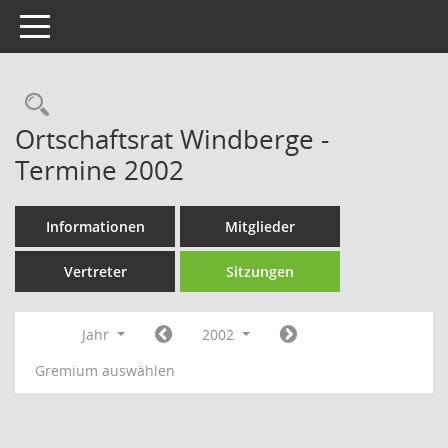
Toggle navigation
Rechercheauswahl
Ortschaftsrat Windberge -
Termine 2002
Informationen
Mitglieder
Vertreter
Sitzungen
Jahr
2002
Gremium auswählen