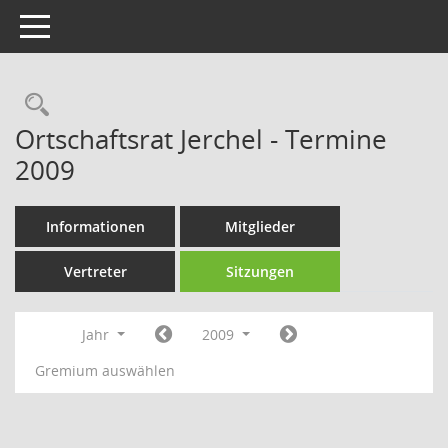
Toggle navigation
Rechercheauswahl
Ortschaftsrat Jerchel - Termine
2009
Informationen
Mitglieder
Vertreter
Sitzungen
Jahr
2009
Gremium auswählen