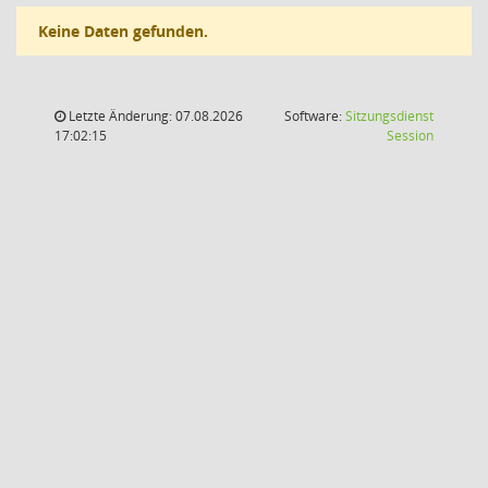
Keine Daten gefunden.
Letzte Änderung: 07.08.2026
Software:
Sitzungsdienst
(Wird in
17:02:15
Session