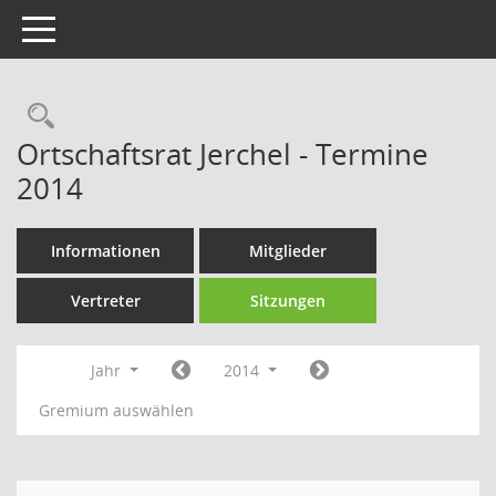
Toggle navigation
Rechercheauswahl
Ortschaftsrat Jerchel - Termine
2014
Informationen
Mitglieder
Vertreter
Sitzungen
Jahr
2014
Gremium auswählen