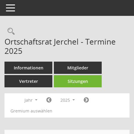
Toggle navigation
Rechercheauswahl
Ortschaftsrat Jerchel - Termine
2025
Informationen
Mitglieder
Vertreter
Sitzungen
Jahr
2025
Gremium auswählen