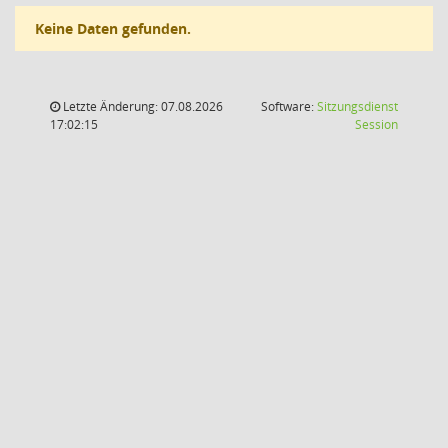
Keine Daten gefunden.
Letzte Änderung: 07.08.2026
Software:
Sitzungsdienst
(Wird in
17:02:15
Session