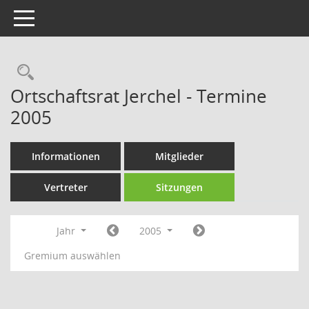
Toggle navigation
Rechercheauswahl
Ortschaftsrat Jerchel - Termine
2005
Informationen
Mitglieder
Vertreter
Sitzungen
Jahr
2005
Gremium auswählen