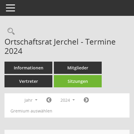
Toggle navigation
Rechercheauswahl
Ortschaftsrat Jerchel - Termine
2024
Informationen
Mitglieder
Vertreter
Sitzungen
Jahr
2024
Gremium auswählen