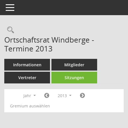
Toggle navigation
Rechercheauswahl
Ortschaftsrat Windberge -
Termine 2013
Informationen
Mitglieder
Vertreter
Sitzungen
Jahr
2013
Gremium auswählen