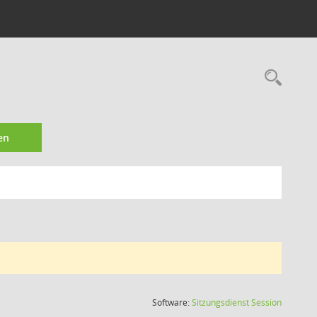
Rec
en
(Wird in
Software:
Sitzungsdienst
Session