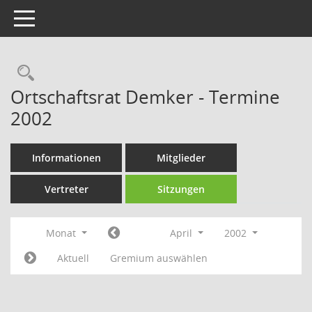
Toggle navigation
Rechercheauswahl
Ortschaftsrat Demker - Termine
2002
Informationen
Mitglieder
Vertreter
Sitzungen
Monat
April
2002
Aktuell
Gremium auswählen