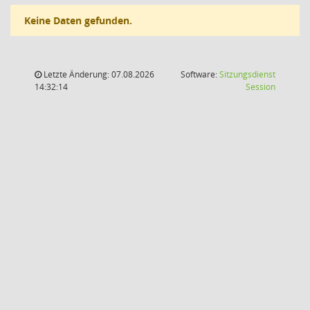
Keine Daten gefunden.
Letzte Änderung: 07.08.2026
Software:
Sitzungsdienst
(Wird in
14:32:14
Session