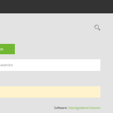
Rec
en
swählen
(Wird in
Software:
Sitzungsdienst
Session