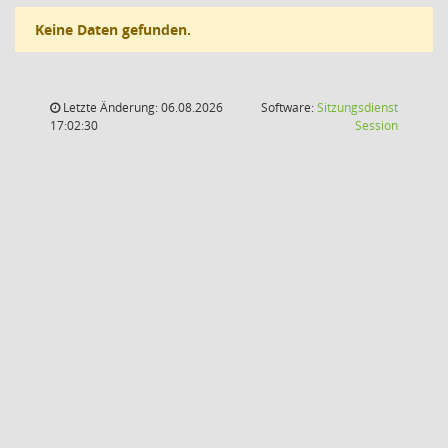
Keine Daten gefunden.
Letzte Änderung: 06.08.2026
Software:
Sitzungsdienst
(Wird in
17:02:30
Session