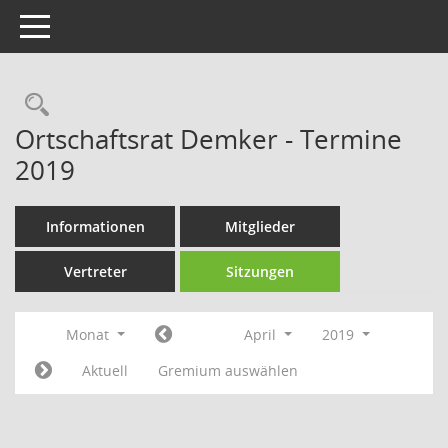
Toggle navigation
Rechercheauswahl
Ortschaftsrat Demker - Termine
2019
Informationen
Mitglieder
Vertreter
Sitzungen
Monat
April
2019
Aktuell
Gremium auswählen