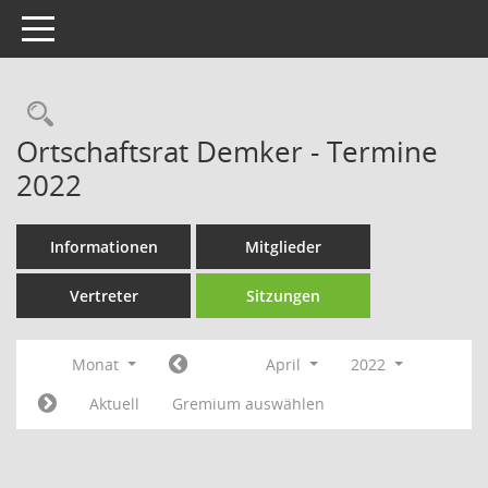
Toggle navigation
Rechercheauswahl
Ortschaftsrat Demker - Termine
2022
Informationen
Mitglieder
Vertreter
Sitzungen
Monat
April
2022
Aktuell
Gremium auswählen