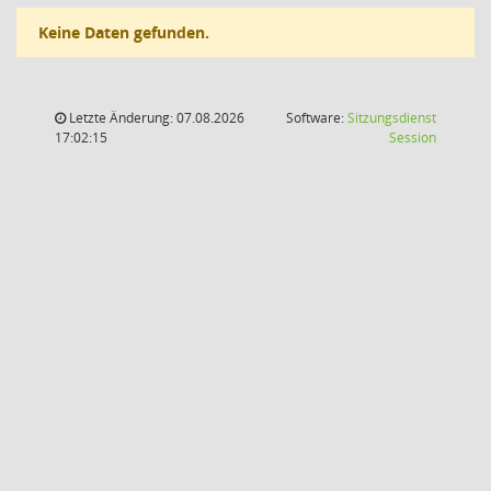
Keine Daten gefunden.
Letzte Änderung: 07.08.2026
Software:
Sitzungsdienst
(Wird in
17:02:15
Session