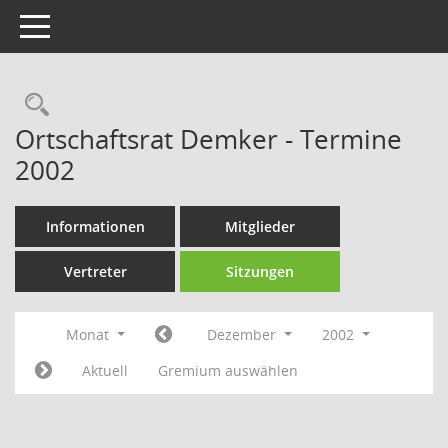
Toggle navigation
Rechercheauswahl
Ortschaftsrat Demker - Termine
2002
Informationen
Mitglieder
Vertreter
Sitzungen
Monat
Dezember
2002
Aktuell
Gremium auswählen