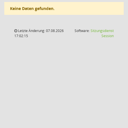
Keine Daten gefunden.
Letzte Änderung: 07.08.2026
Software:
Sitzungsdienst
(Wird in
17:02:15
Session