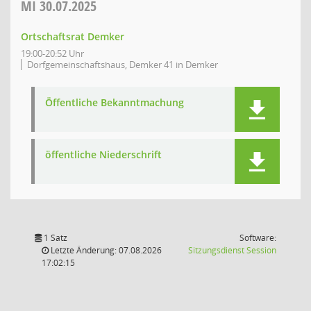
MI
30.07.2025
Ortschaftsrat Demker
19:00-20:52 Uhr
Dorfgemeinschaftshaus, Demker 41 in Demker
Öffentliche Bekanntmachung
öffentliche Niederschrift
1 Satz
Software:
(Wird in
Letzte Änderung: 07.08.2026
Sitzungsdienst
Session
17:02:15