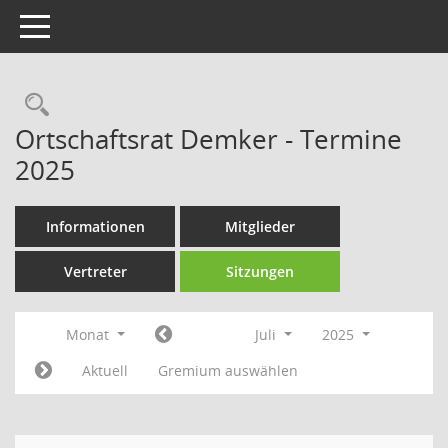
Toggle navigation
Rechercheauswahl
Ortschaftsrat Demker - Termine
2025
Informationen
Mitglieder
Vertreter
Sitzungen
Monat
Juli
2025
Aktuell
Gremium auswählen