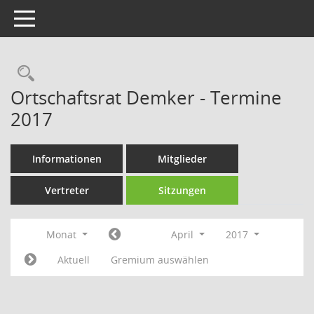
Toggle navigation
Rechercheauswahl
Ortschaftsrat Demker - Termine
2017
Informationen
Mitglieder
Vertreter
Sitzungen
Monat
April
2017
Aktuell
Gremium auswählen