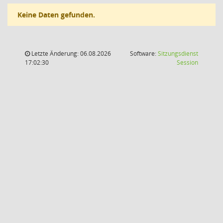
Keine Daten gefunden.
Letzte Änderung: 06.08.2026
Software:
Sitzungsdienst
(Wird in
17:02:30
Session