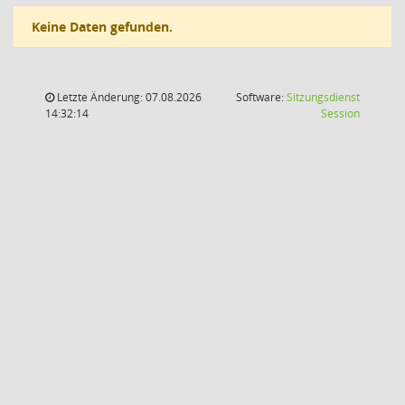
Keine Daten gefunden.
Letzte Änderung: 07.08.2026
Software:
Sitzungsdienst
(Wird in
14:32:14
Session