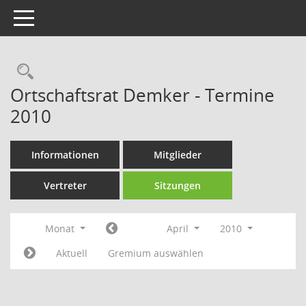
Toggle navigation
Rechercheauswahl
Ortschaftsrat Demker - Termine
2010
Informationen
Mitglieder
Vertreter
Sitzungen
Monat
April
2010
Aktuell
Gremium auswählen