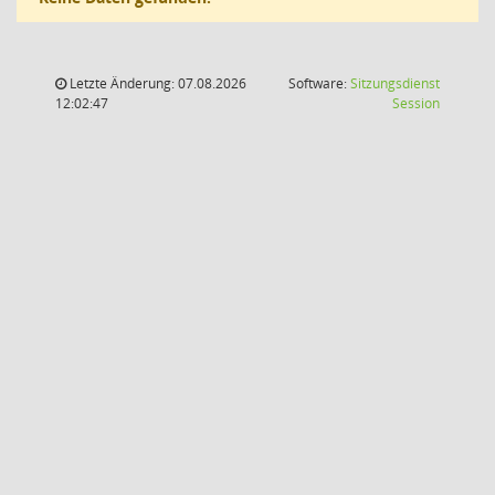
Letzte Änderung: 07.08.2026
Software:
Sitzungsdienst
(Wird in
12:02:47
Session