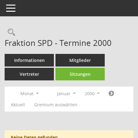
Toggle navigation
Rechercheauswahl
Fraktion SPD - Termine 2000
Informationen
Mitglieder
Vertreter
Sitzungen
Monat
Januar
2000
Aktuell
Gremium auswählen
Keine Daten gefunden.