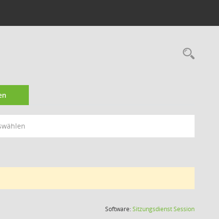
Rec
en
swählen
(Wird in
Software:
Sitzungsdienst
Session