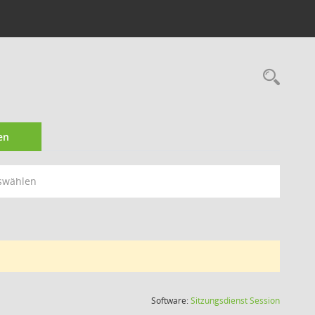
Rec
en
swählen
(Wird in
Software:
Sitzungsdienst
Session