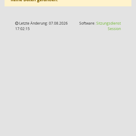
Letzte Änderung: 07.08.2026
Software:
Sitzungsdienst
(Wird in
17:02:15
Session