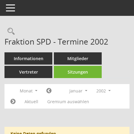
Toggle navigation
Rechercheauswahl
Fraktion SPD - Termine 2002
Informationen
Mitglieder
Vertreter
Sitzungen
Monat
Januar
2002
Aktuell
Gremium auswählen
Keine Daten gefunden.