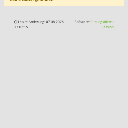
Letzte Änderung: 07.08.2026
Software:
Sitzungsdienst
(Wird in
17:02:15
Session