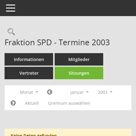
Toggle navigation
Rechercheauswahl
Fraktion SPD - Termine 2003
Informationen
Mitglieder
Vertreter
Sitzungen
Monat
Januar
2003
Aktuell
Gremium auswählen
Keine Daten gefunden.