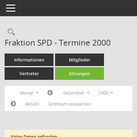
Toggle navigation
Rechercheauswahl
Fraktion SPD - Termine 2000
Informationen
Mitglieder
Vertreter
Sitzungen
Monat
Dezember
2000
Aktuell
Gremium auswählen
Keine Daten gefunden.