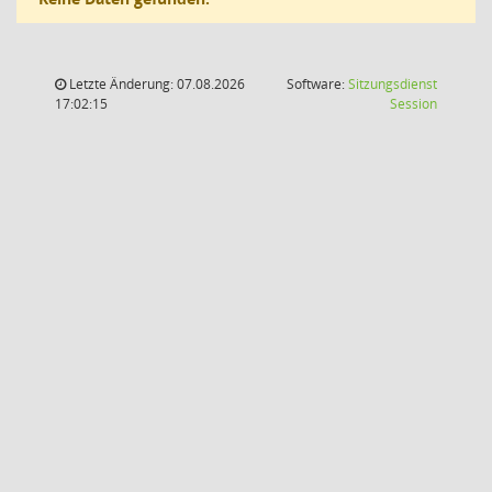
Letzte Änderung: 07.08.2026
Software:
Sitzungsdienst
(Wird in
17:02:15
Session