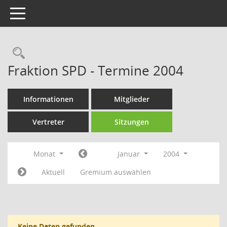
Toggle navigation
Rechercheauswahl
Fraktion SPD - Termine 2004
Informationen
Mitglieder
Vertreter
Sitzungen
Monat
Januar
2004
Aktuell
Gremium auswählen
Keine Daten gefunden.