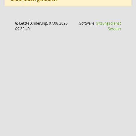
Letzte Änderung: 07.08.2026
Software:
Sitzungsdienst
(Wird in
09:32:40
Session