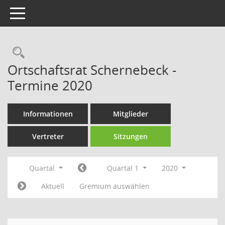
Toggle navigation
Rechercheauswahl
Ortschaftsrat Schernebeck -
Termine 2020
Informationen
Mitglieder
Vertreter
Sitzungen
Quartal
Quartal 1
2020
Aktuell
Gremium auswählen