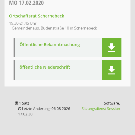
MO
17.02.2020
Ortschaftsrat Schernebeck
19:30-21:45 Uhr
Gemeindehaus, Budenstraße 10 in Schernebeck
Öffentliche Bekanntmachung
öffentliche Niederschrift
1 Satz
Software:
(Wird in
Letzte Änderung: 06.08.2026
Sitzungsdienst
Session
17:02:30