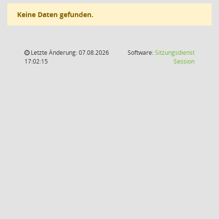
Keine Daten gefunden.
Letzte Änderung: 07.08.2026
Software:
Sitzungsdienst
(Wird in
17:02:15
Session