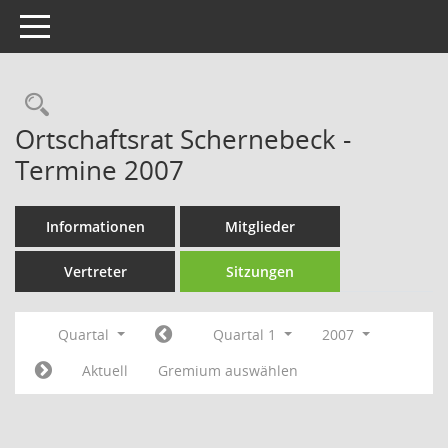
Toggle navigation
Rechercheauswahl
Ortschaftsrat Schernebeck -
Termine 2007
Informationen
Mitglieder
Vertreter
Sitzungen
Quartal
Quartal 1
2007
Aktuell
Gremium auswählen