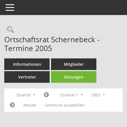
Toggle navigation
Rechercheauswahl
Ortschaftsrat Schernebeck -
Termine 2005
Informationen
Mitglieder
Vertreter
Sitzungen
Quartal
Quartal 1
2005
Aktuell
Gremium auswählen