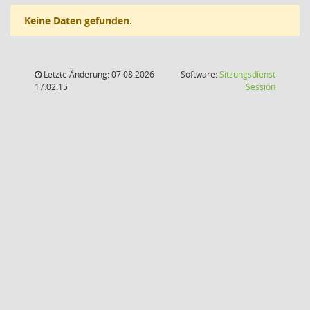
Keine Daten gefunden.
Letzte Änderung: 07.08.2026
Software:
Sitzungsdienst
(Wird in
17:02:15
Session