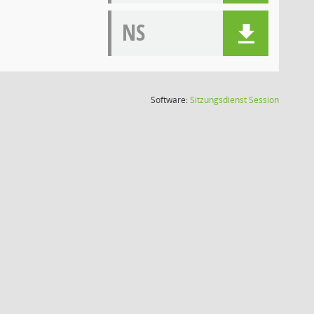
NS
(Wird in
Software:
Sitzungsdienst
Session