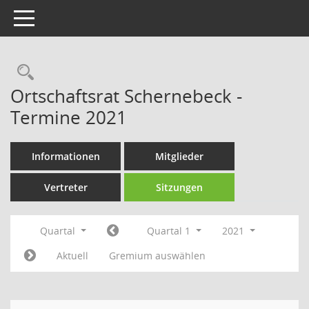
Toggle navigation
Rechercheauswahl
Ortschaftsrat Schernebeck -
Termine 2021
Informationen
Mitglieder
Vertreter
Sitzungen
Quartal
Quartal 1
2021
Aktuell
Gremium auswählen