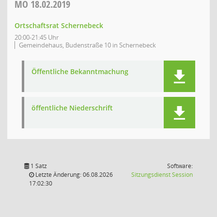
MO
18.02.2019
Ortschaftsrat Schernebeck
20:00-21:45 Uhr
Gemeindehaus, Budenstraße 10 in Schernebeck
Öffentliche Bekanntmachung
öffentliche Niederschrift
1 Satz
Software:
(Wird in
Letzte Änderung: 06.08.2026
Sitzungsdienst
Session
17:02:30