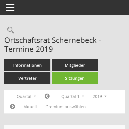
Toggle navigation
Rechercheauswahl
Ortschaftsrat Schernebeck -
Termine 2019
Informationen
Mitglieder
Vertreter
Sitzungen
Quartal
Quartal 1
2019
Aktuell
Gremium auswählen