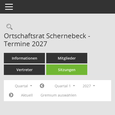
Toggle navigation
Rechercheauswahl
Ortschaftsrat Schernebeck -
Termine 2027
Informationen
Mitglieder
Vertreter
Sitzungen
Quartal
Quartal 1
2027
Aktuell
Gremium auswählen