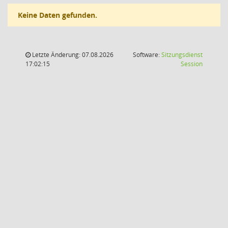
Keine Daten gefunden.
Letzte Änderung: 07.08.2026
Software:
Sitzungsdienst
(Wird in
17:02:15
Session