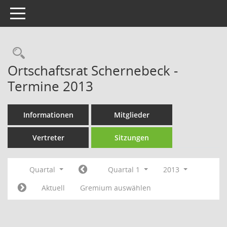
Toggle navigation
Rechercheauswahl
Ortschaftsrat Schernebeck -
Termine 2013
Informationen
Mitglieder
Vertreter
Sitzungen
Quartal
Quartal 1
2013
Aktuell
Gremium auswählen