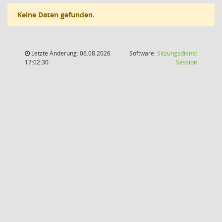
Keine Daten gefunden.
Letzte Änderung: 06.08.2026
Software:
Sitzungsdienst
(Wird in
17:02:30
Session