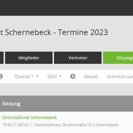
at Schernebeck - Termine 2023
Mitglieder
Vertreter
Sitzung
Quartal 1
2023
Aktuell
Gremium au
Sitzung
Ortschaftsrat Schernebeck
19:30-21:38 Uhr
Gemeindehaus, Budenstraße 10 in Schernebeck