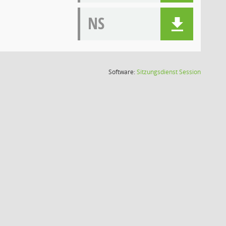
NS
(Wird in
Software:
Sitzungsdienst
Session