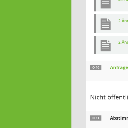
2.Än
2.Än
Anfrage
Ö 10
Nicht öffentli
Abstimm
N 11