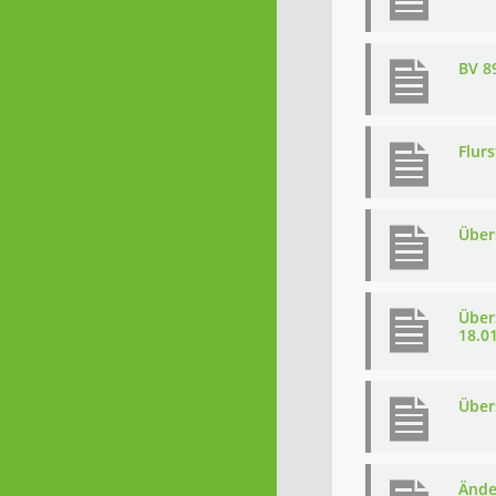
BV 8
Flur
Über
Über
18.0
Über
Ände