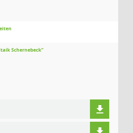
eiten
ltaik Schernebeck“