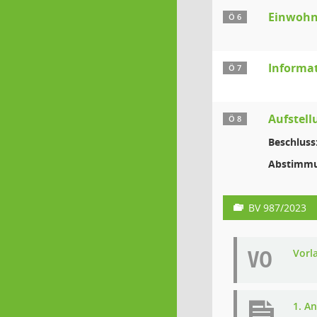
Einwohn
Ö 6
Informat
Ö 7
Aufstell
Ö 8
Beschluss
Abstimmu
BV 987/2023
VO
Vorl
1. A