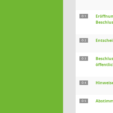
Eröffnun
Ö 1
Beschlu
Entsche
Ö 2
Beschlus
Ö 3
öffentli
Hinweis
Ö 4
Abstimmu
Ö 5