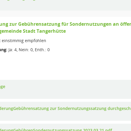
ung zur Gebührensatzung für Sondernutzungen an öffen
sgemeinde Stadt Tangerhütte
:
einstimmig empfohlen
ng:
Ja: 4, Nein: 0, Enth.: 0
age
derungGebührensatzung zur Sondernutzungssatzung durchgeschr
derungGebührenSondernutzungssatzung 2023 03 21.pdf.