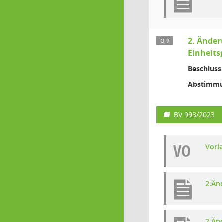
2. Änder
Ö 9
Einheit
Beschluss
Abstimmu
BV 993/2023
VO
Vorl
2.Än
2.Än