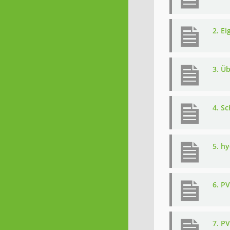
2. E
3. Ü
4. S
5. h
6. P
7. P