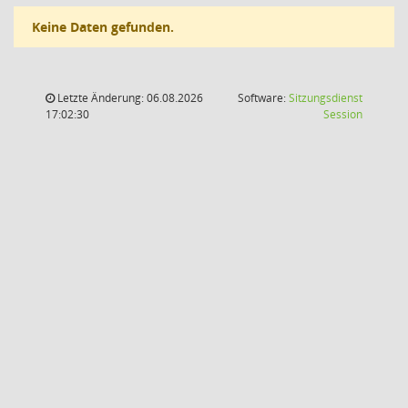
Keine Daten gefunden.
Letzte Änderung: 06.08.2026
Software:
Sitzungsdienst
(Wird in
17:02:30
Session