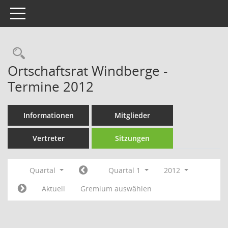
Toggle navigation
Rechercheauswahl
Ortschaftsrat Windberge -
Termine 2012
Informationen
Mitglieder
Vertreter
Sitzungen
Quartal
Quartal 1
2012
Aktuell
Gremium auswählen