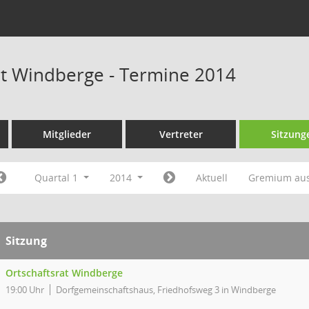
at Windberge - Termine 2014
Mitglieder
Vertreter
Sitzung
Quartal 1
2014
Aktuell
Gremium au
Sitzung
Ortschaftsrat Windberge
19:00 Uhr
Dorfgemeinschaftshaus, Friedhofsweg 3 in Windberge