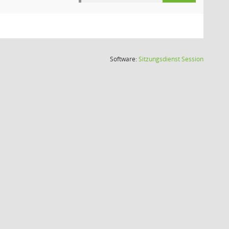
(Wird in
Software:
Sitzungsdienst
Session