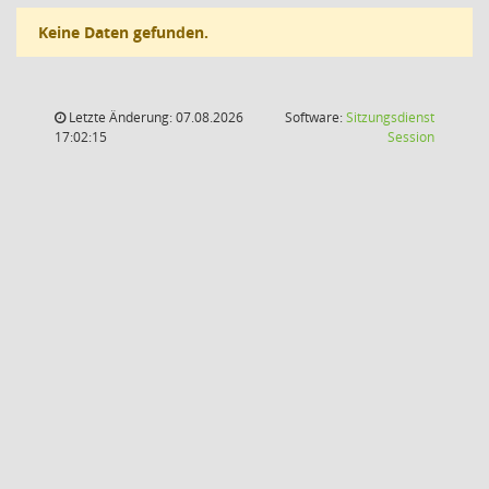
Keine Daten gefunden.
Letzte Änderung: 07.08.2026
Software:
Sitzungsdienst
(Wird in
17:02:15
Session