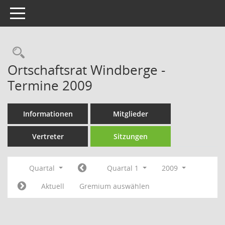
Toggle navigation
Rechercheauswahl
Ortschaftsrat Windberge -
Termine 2009
Informationen
Mitglieder
Vertreter
Sitzungen
Quartal
Quartal 1
2009
Aktuell
Gremium auswählen