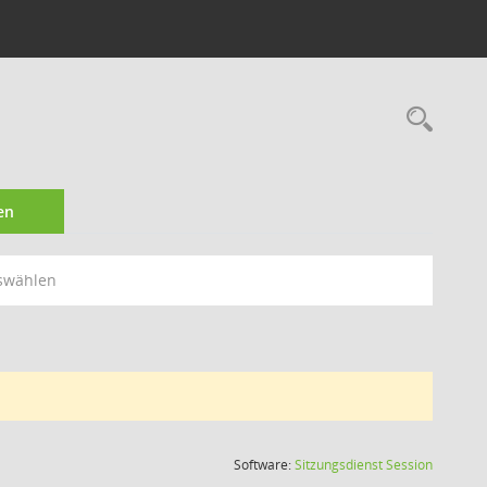
Rec
en
swählen
(Wird in
Software:
Sitzungsdienst
Session