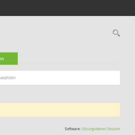
Rec
en
swählen
(Wird in
Software:
Sitzungsdienst
Session