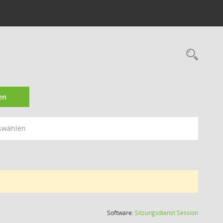
Rec
en
swählen
(Wird in
Software:
Sitzungsdienst
Session